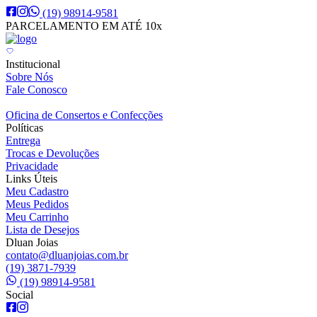
(19) 98914-9581
PARCELAMENTO EM ATÉ 10x
Institucional
Sobre Nós
Fale Conosco
Oficina de Consertos e Confecções
Políticas
Entrega
Trocas e Devoluções
Privacidade
Links Úteis
Meu Cadastro
Meus Pedidos
Meu Carrinho
Lista de Desejos
Dluan Joias
contato@dluanjoias.com.br
(19) 3871-7939
(19) 98914-9581
Social