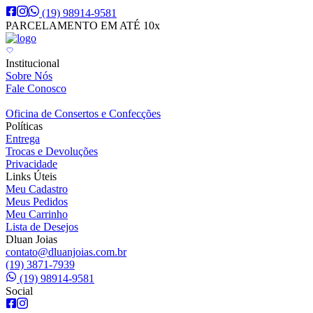
(19) 98914-9581
PARCELAMENTO EM ATÉ 10x
Institucional
Sobre Nós
Fale Conosco
Oficina de Consertos e Confecções
Políticas
Entrega
Trocas e Devoluções
Privacidade
Links Úteis
Meu Cadastro
Meus Pedidos
Meu Carrinho
Lista de Desejos
Dluan Joias
contato@dluanjoias.com.br
(19) 3871-7939
(19) 98914-9581
Social