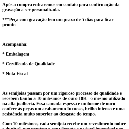
Após a compra entraremos em contato para confirmação da
gravação a ser personalizada.
***Peça com gravação tem um prazo de 5 dias para ficar
pronto
Acompanha:
* Embalagem
* Certificado de Qualidade
* Nota Fiscal
As semijoias passam por um rigoroso processo de qualidade e
recebem banho a 10 milésimos de ouro 18K - o mesmo utilizado
na alta joalheria. Essa camada espessa e uniforme de ouro
confere ás peças um acabamento Iuxuoso, brilho intenso e uma
resisténcia muito superior ao desgaste do tempo.
Com 10 milésimos, cada semijoia recebe um revestimento nobre
e durável, que mantem a cor vibrante e o visual impecável por