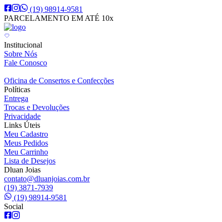
(19) 98914-9581
PARCELAMENTO EM ATÉ 10x
Institucional
Sobre Nós
Fale Conosco
Oficina de Consertos e Confecções
Políticas
Entrega
Trocas e Devoluções
Privacidade
Links Úteis
Meu Cadastro
Meus Pedidos
Meu Carrinho
Lista de Desejos
Dluan Joias
contato@dluanjoias.com.br
(19) 3871-7939
(19) 98914-9581
Social