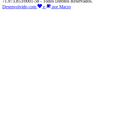
71.973.853/0001-58 - Todos Direitos Reservados.
Desenvolvido com
e
por Macro