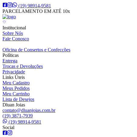
(19) 98914-9581
PARCELAMENTO EM ATÉ 10x
Institucional
Sobre Nós
Fale Conosco
Oficina de Consertos e Confecções
Políticas
Entrega
Trocas e Devoluções
Privacidade
Links Úteis
Meu Cadastro
Meus Pedidos
Meu Carrinho
Lista de Desejos
Dluan Joias
contato@dluanjoias.com.br
(19) 3871-7939
(19) 98914-9581
Social