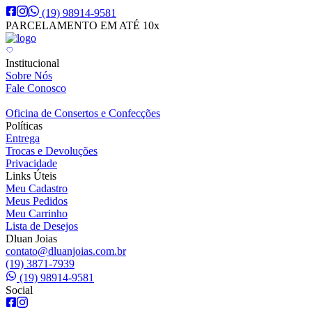
(19) 98914-9581
PARCELAMENTO EM ATÉ 10x
Institucional
Sobre Nós
Fale Conosco
Oficina de Consertos e Confecções
Políticas
Entrega
Trocas e Devoluções
Privacidade
Links Úteis
Meu Cadastro
Meus Pedidos
Meu Carrinho
Lista de Desejos
Dluan Joias
contato@dluanjoias.com.br
(19) 3871-7939
(19) 98914-9581
Social