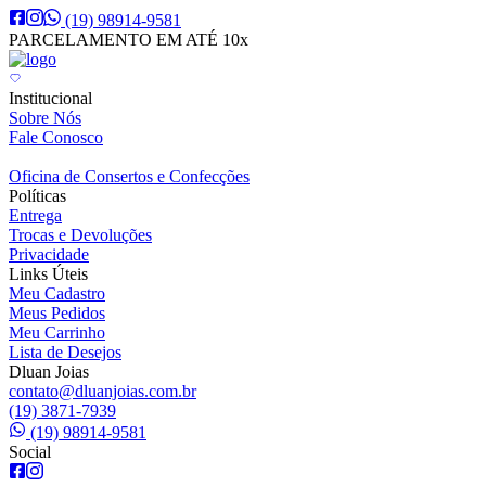
(19) 98914-9581
PARCELAMENTO EM ATÉ 10x
Institucional
Sobre Nós
Fale Conosco
Oficina de Consertos e Confecções
Políticas
Entrega
Trocas e Devoluções
Privacidade
Links Úteis
Meu Cadastro
Meus Pedidos
Meu Carrinho
Lista de Desejos
Dluan Joias
contato@dluanjoias.com.br
(19) 3871-7939
(19) 98914-9581
Social