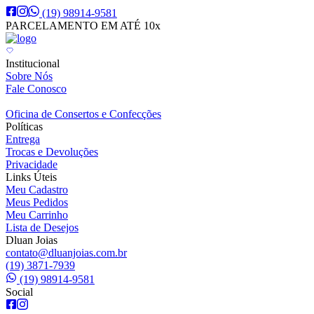
(19) 98914-9581
PARCELAMENTO EM ATÉ 10x
Institucional
Sobre Nós
Fale Conosco
Oficina de Consertos e Confecções
Políticas
Entrega
Trocas e Devoluções
Privacidade
Links Úteis
Meu Cadastro
Meus Pedidos
Meu Carrinho
Lista de Desejos
Dluan Joias
contato@dluanjoias.com.br
(19) 3871-7939
(19) 98914-9581
Social