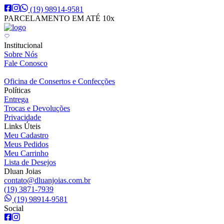
(19) 98914-9581
PARCELAMENTO EM ATÉ 10x
Institucional
Sobre Nós
Fale Conosco
Oficina de Consertos e Confecções
Políticas
Entrega
Trocas e Devoluções
Privacidade
Links Úteis
Meu Cadastro
Meus Pedidos
Meu Carrinho
Lista de Desejos
Dluan Joias
contato@dluanjoias.com.br
(19) 3871-7939
(19) 98914-9581
Social