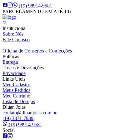
(19) 98914-9581
PARCELAMENTO EM ATÉ 10x
Institucional
Sobre Nós
Fale Conosco
Oficina de Consertos e Confecções
Políticas
Entrega
Trocas e Devoluções
Privacidade
Links Úteis
Meu Cadastro
Meus Pedidos
Meu Carrinho
Lista de Desejos
Dluan Joias
contato@dluanjoias.com.br
(19) 3871-7939
(19) 98914-9581
Social