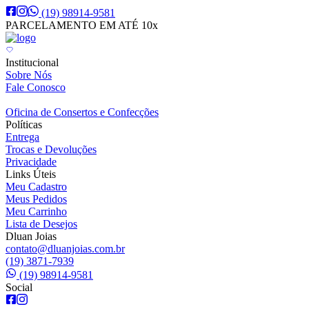
(19) 98914-9581
PARCELAMENTO EM ATÉ 10x
Institucional
Sobre Nós
Fale Conosco
Oficina de Consertos e Confecções
Políticas
Entrega
Trocas e Devoluções
Privacidade
Links Úteis
Meu Cadastro
Meus Pedidos
Meu Carrinho
Lista de Desejos
Dluan Joias
contato@dluanjoias.com.br
(19) 3871-7939
(19) 98914-9581
Social