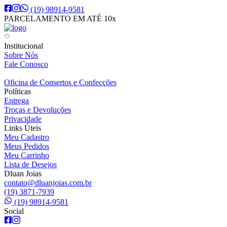
(19) 98914-9581
PARCELAMENTO EM ATÉ 10x
Institucional
Sobre Nós
Fale Conosco
Oficina de Consertos e Confecções
Políticas
Entrega
Trocas e Devoluções
Privacidade
Links Úteis
Meu Cadastro
Meus Pedidos
Meu Carrinho
Lista de Desejos
Dluan Joias
contato@dluanjoias.com.br
(19) 3871-7939
(19) 98914-9581
Social