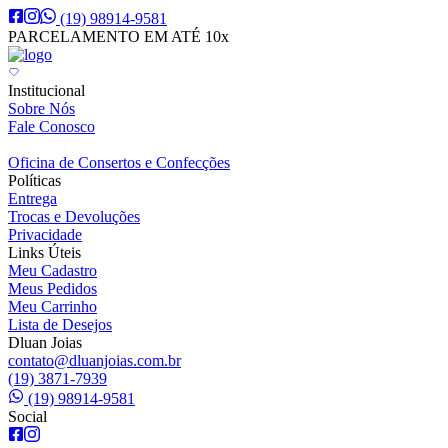
(19) 98914-9581
PARCELAMENTO EM ATÉ 10x
Institucional
Sobre Nós
Fale Conosco
Oficina de Consertos e Confecções
Políticas
Entrega
Trocas e Devoluções
Privacidade
Links Úteis
Meu Cadastro
Meus Pedidos
Meu Carrinho
Lista de Desejos
Dluan Joias
contato@dluanjoias.com.br
(19) 3871-7939
(19) 98914-9581
Social