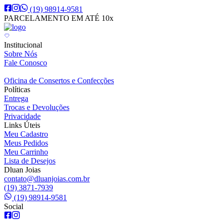
(19) 98914-9581
PARCELAMENTO EM ATÉ 10x
Institucional
Sobre Nós
Fale Conosco
Oficina de Consertos e Confecções
Políticas
Entrega
Trocas e Devoluções
Privacidade
Links Úteis
Meu Cadastro
Meus Pedidos
Meu Carrinho
Lista de Desejos
Dluan Joias
contato@dluanjoias.com.br
(19) 3871-7939
(19) 98914-9581
Social