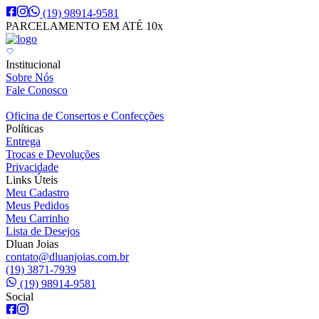
(19) 98914-9581
PARCELAMENTO EM ATÉ 10x
Institucional
Sobre Nós
Fale Conosco
Oficina de Consertos e Confecções
Políticas
Entrega
Trocas e Devoluções
Privacidade
Links Úteis
Meu Cadastro
Meus Pedidos
Meu Carrinho
Lista de Desejos
Dluan Joias
contato@dluanjoias.com.br
(19) 3871-7939
(19) 98914-9581
Social