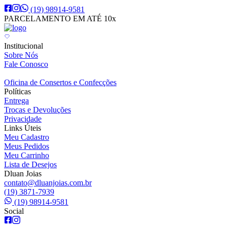
(19) 98914-9581
PARCELAMENTO EM ATÉ 10x
Institucional
Sobre Nós
Fale Conosco
Oficina de Consertos e Confecções
Políticas
Entrega
Trocas e Devoluções
Privacidade
Links Úteis
Meu Cadastro
Meus Pedidos
Meu Carrinho
Lista de Desejos
Dluan Joias
contato@dluanjoias.com.br
(19) 3871-7939
(19) 98914-9581
Social