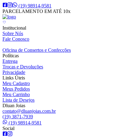
(19) 98914-9581
PARCELAMENTO EM ATÉ 10x
Institucional
Sobre Nós
Fale Conosco
Oficina de Consertos e Confecções
Políticas
Entrega
Trocas e Devoluções
Privacidade
Links Úteis
Meu Cadastro
Meus Pedidos
Meu Carrinho
Lista de Desejos
Dluan Joias
contato@dluanjoias.com.br
(19) 3871-7939
(19) 98914-9581
Social